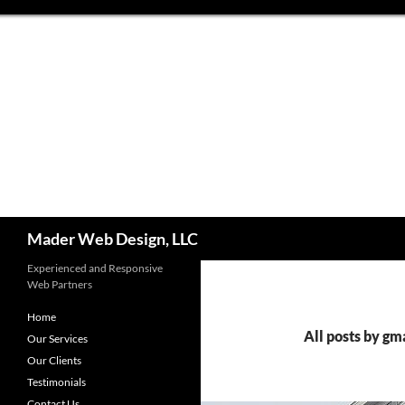
Search
Mader Web Design, LLC
Experienced and Responsive
Web Partners
Home
All posts by g
Our Services
Our Clients
Testimonials
Contact Us