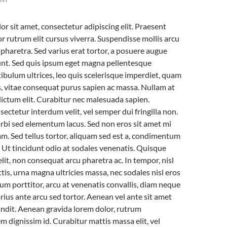
r sit amet, consectetur adipiscing elit. Praesent
r rutrum elit cursus viverra. Suspendisse mollis arcu
s pharetra. Sed varius erat tortor, a posuere augue
unt. Sed quis ipsum eget magna pellentesque
tibulum ultrices, leo quis scelerisque imperdiet, quam
os, vitae consequat purus sapien ac massa. Nullam at
 dictum elit. Curabitur nec malesuada sapien.
ectetur interdum velit, vel semper dui fringilla non.
Morbi sed elementum lacus. Sed non eros sit amet mi
. Sed tellus tortor, aliquam sed est a, condimentum
Ut tincidunt odio at sodales venenatis. Quisque
lit, non consequat arcu pharetra ac. In tempor, nisl
ttis, urna magna ultricies massa, nec sodales nisl eros
lum porttitor, arcu at venenatis convallis, diam neque
 varius ante arcu sed tortor. Aenean vel ante sit amet
landit. Aenean gravida lorem dolor, rutrum
m dignissim id. Curabitur mattis massa elit, vel