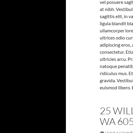
vel posuere sagi
at nibh. Vestibu
sagittis elit, in
ligula blandit b
ullamcorper lore
ultrices odio cu
adipiscing eros,
consectetur. Eti
ultricies arcu. P
natoque penatib
ridiculus mus. E
gravida. Vestibu
euismod libero. 
25 WIL
WA 60
LEAVE A COMM