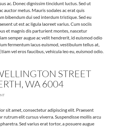
rsus ac. Donec dignissim tincidunt luctus. Sed ut
 ac auctor metus. Mauris sodales ac erat quis
am bibendum dui sed interdum tristique. Sed eu
raesent ut est ac ligula laoreet varius. Cum sociis
us et magnis dis parturient montes, nascetur
tiam semper augue ac velit hendrerit, id euismod odio
lum fermentum lacus euismod, vestibulum tellus at,
Etiam vel eros faucibus, vehicula leo eu, euismod odio.
 WELLINGTON STREET
ERTH, WA 6004
ENT
r sit amet, consectetur adipiscing elit. Praesent
r rutrum elit cursus viverra. Suspendisse mollis arcu
s pharetra. Sed varius erat tortor, a posuere augue