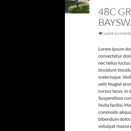
48C G
BAYSWA
LEAVE A COMM
Lorem ipsum dolo
consectetur dolo
nec tellus luctu
tincidunt tincid
scelerisque. Ves
velit feugiat er
cursus lacus, in
Suspendisse cons
Nulla facilisi. 
commodo aliquam
bibendum dolor. 
volutpat massa e