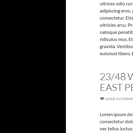
ultrices odio cu
adipiscing eros,
consectetur. Eti
ultricies arcu. P
natoque penatib
ridiculus mus. E
gravida. Vestibu
euismod libero. 
23/48
EAST P
LEAVE A COMM
Lorem ipsum dolo
consectetur dolo
nec tellus luctu