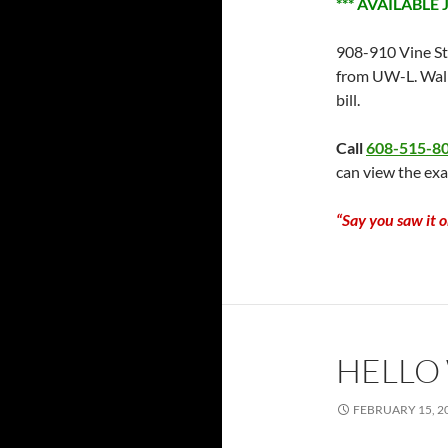
*** AVAILABLE J
908-910 Vine St.
from UW-L. Wal
bill.
Call
608-515-8
can view the exa
“Say you saw it 
HELLO
FEBRUARY 15, 2