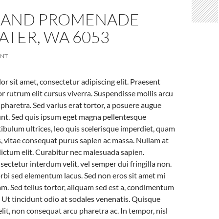
RAND PROMENADE
TER, WA 6053
ENT
r sit amet, consectetur adipiscing elit. Praesent
r rutrum elit cursus viverra. Suspendisse mollis arcu
s pharetra. Sed varius erat tortor, a posuere augue
unt. Sed quis ipsum eget magna pellentesque
tibulum ultrices, leo quis scelerisque imperdiet, quam
os, vitae consequat purus sapien ac massa. Nullam at
 dictum elit. Curabitur nec malesuada sapien.
ectetur interdum velit, vel semper dui fringilla non.
Morbi sed elementum lacus. Sed non eros sit amet mi
. Sed tellus tortor, aliquam sed est a, condimentum
Ut tincidunt odio at sodales venenatis. Quisque
lit, non consequat arcu pharetra ac. In tempor, nisl