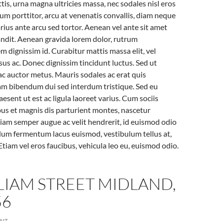
ttis, urna magna ultricies massa, nec sodales nisl eros
lum porttitor, arcu at venenatis convallis, diam neque
 varius ante arcu sed tortor. Aenean vel ante sit amet
landit. Aenean gravida lorem dolor, rutrum
m dignissim id. Curabitur mattis massa elit, vel
rsus ac. Donec dignissim tincidunt luctus. Sed ut
 ac auctor metus. Mauris sodales ac erat quis
am bibendum dui sed interdum tristique. Sed eu
raesent ut est ac ligula laoreet varius. Cum sociis
us et magnis dis parturient montes, nascetur
tiam semper augue ac velit hendrerit, id euismod odio
lum fermentum lacus euismod, vestibulum tellus at,
Etiam vel eros faucibus, vehicula leo eu, euismod odio.
LIAM STREET MIDLAND,
56
ENT