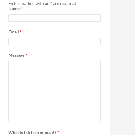
h
Fields marked with an
*
are required
f
Name
*
o
r
:
Email
*
Message
*
What is thirteen minus 6?
*