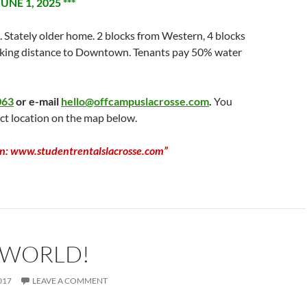
UNE 1, 2025 ***
 Stately older home. 2 blocks from Western, 4 blocks
king distance to Downtown. Tenants pay 50% water
063
or e-mail
hello@offcampuslacrosse.com
.
You
ct location on the map below.
on: www.studentrentalslacrosse.com”
 WORLD!
017
LEAVE A COMMENT