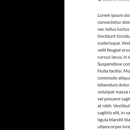
Lorem ipsum dolo
consectetur dolo
nec tellus luctu
tincidunt tincid
scelerisque. Ves
velit feugiat er
cursus lacus, in
Suspendisse cons
Nulla facilisi. 
commodo aliquam
bibendum dolor. 
volutpat massa e
vel posuere sagi
at nibh. Vestibu
sagittis elit, in
ligula blandit b
ullamcorper lore